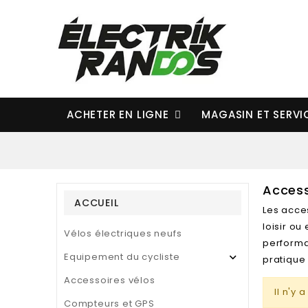
ACHETER EN LIGNE
MAGASIN ET SERV
Access
ACCUEIL
Les acces
loisir o
Vélos électriques neufs
performa
Equipement du cycliste

pratique 
Accessoires vélos
Il n'y
Compteurs et GPS