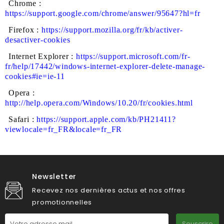
Chrome :
https://support.google.com/chrome/answer/95647?hl=fr
Firefox :
https://support.mozilla.org/fr/kb/activer-
desactiver-cookies
Internet Explorer :
https://support.microsoft.com/fr-
fr/help/17442/windows-internet-explorer-delete-manage-
cookies#ie=ie-11
Opera :
http://help.opera.com/Windows/10.20/fr/cookies.html
Safari :
https://support.apple.com/kb/PH21411?
viewlocale=fr_FR&locale=fr_FR
Newsletter
Recevez nos dernières actus et nos offres
promotionnelles
Souscrire