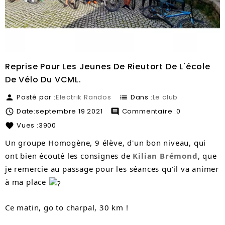
Reprise Pour Les Jeunes De Rieutort De L'école
De Vélo Du VCML.
Posté par :
Electrik Randos
Dans :
Le club
person
list
Date:
septembre
19
2021
Commentaire :
0

comment
Vues :
3900
favorite
Un groupe Homogène, 9 élève, d'un bon niveau, qui
ont bien écouté les consignes de
Kilian Brémond
, que
je remercie au passage pour les séances qu'il va animer
à ma place
Ce matin, go to charpal, 30 km !